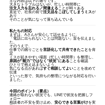
主な内容は以下の通りです。
大きなトラブルはないが、忙しい時間帯に
注文入力を忘れる／間違える
ことが時々ある
直近で、社長の前で
注文品をこぼしてしまうミス
が
あり
そのことが気になって落ち込んでいる
私たちの対応
まずは、Aさんが安心して話せるように、
「電話に出られないことは問題ない」旨を伝えまし
た。
そのうえで、
仕事での困りごとを
言語化して共有できたこと
を肯
定
ミスが起きやすい場面（忙しい時間帯）を整理し、
原因が“能力”ではなく“状況”にある
ことを確認
ひとりで抱え込まないよう、
気になる点があれば
すぐ相談してよい
ことを改めて
伝達
といった形で、気持ちの整理につながる対応を行い
ました。
今回のポイント（要点）
連絡が取れない状況でも、LINEで状況を把握しフ
ォロー
相談者の不安を受け止め、
安心できる言葉がけ
を実