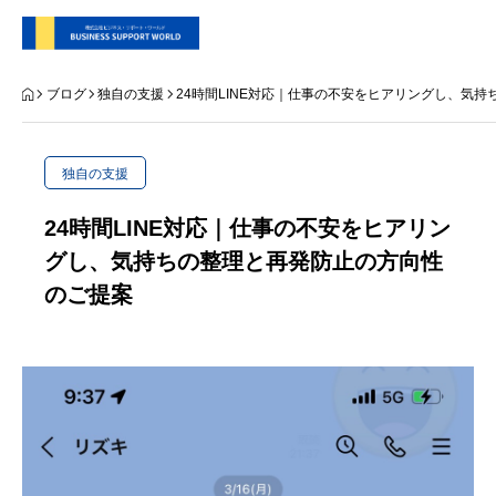
TOP
ブログ
独自の支援
24時間LINE対応｜仕事の不安をヒアリングし、気
支援内容
独自の支援
会社概要
24時間LINE対応｜仕事の不安をヒアリン
グし、気持ちの整理と再発防止の方向性
代表別府 メディア実績
のご提案
プライバシーポリシー
お問い合わせ
支援内容
自社SNS