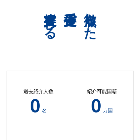
共育支援する
伴走支援で
徹底した
過去紹介人数
紹介可能国籍
0
0
名
カ国