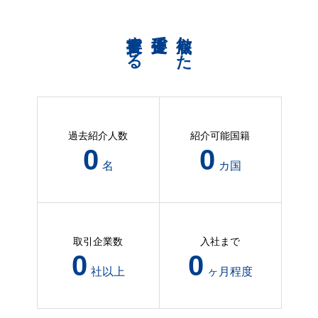
共育支援する
伴走支援で
徹底した
過去紹介人数
紹介可能国籍
19
1
名
カ国
取引企業数
入社まで
8
0
社以上
ヶ月程度