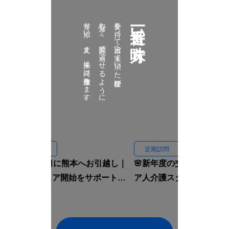
寄り添い、支え、未来に向け伴走致します。
安心して、笑顔で過ごせるように
夢を持って日本へ来て頂いた皆様が
一番近い味方
定期訪問
定期訪問
🏠入国当日に熊本へお引越し｜
🌸新年度の交流会｜イン
ルームシェア開始をサポートし
ア人介護スタッフと先輩
ました🇮🇩✨
焼肉へ行きました🍖