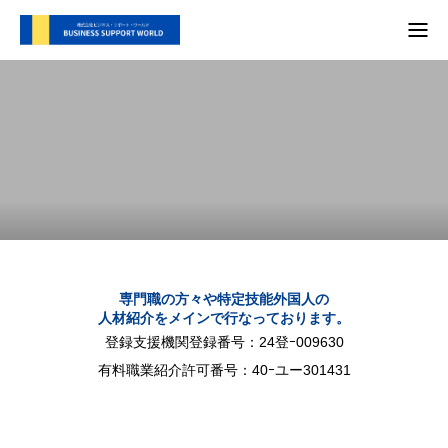
TOP
支援内容
会社概要
代表別府 メディア実績
プライバシーポリシー
専門職の方々や特定技能外国人の
人材紹介をメインで行なっております。
お問い合わせ
登録支援機関登録番号：24登ｰ009630
有料職業紹介許可番号：40ｰユー301431
支援内容
自社SNS
会社概要