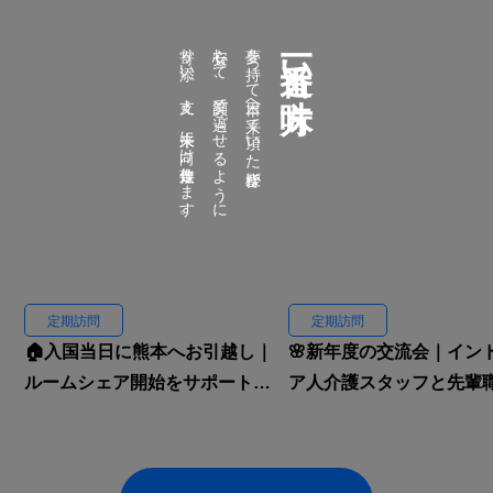
寄り添い、支え、未来に向け伴走致します。
安心して、笑顔で過ごせるように
夢を持って日本へ来て頂いた皆様が
一番近い味方
定期訪問
定期訪問
🏠入国当日に熊本へお引越し｜
🌸新年度の交流会｜イン
ルームシェア開始をサポートし
ア人介護スタッフと先輩
ました🇮🇩✨
焼肉へ行きました🍖