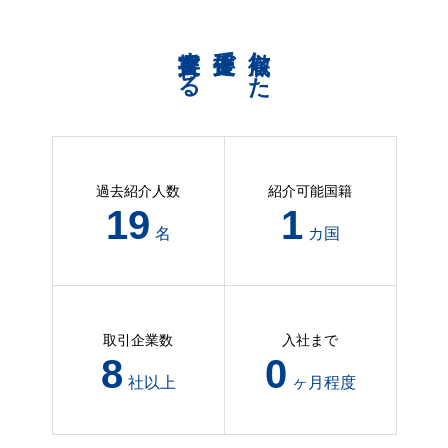
共育支援する
伴走支援で
徹底した
過去紹介人数
紹介可能国籍
184
6
名
カ国
取引企業数
入社まで
74
4
社以上
ヶ月程度