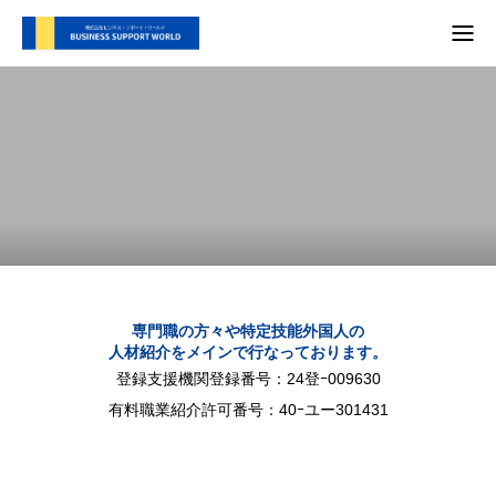
TOP
支援内容
会社概要
徹底した独自の支援を行っています。
代表別府 メディア実績
プライバシーポリシー
専門職の方々や特定技能外国人の
人材紹介をメインで行なっております。
お問い合わせ
登録支援機関登録番号：24登ｰ009630
有料職業紹介許可番号：40ｰユー301431
支援内容
自社SNS
会社概要