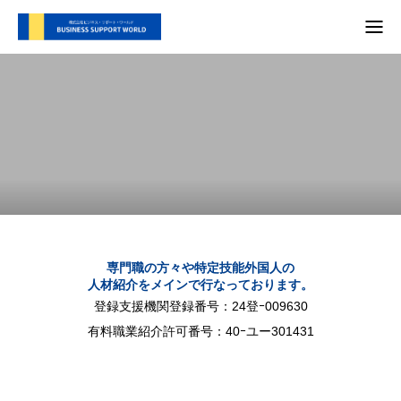
TOP
支援内容
会社概要
代表別府 メディア実績
プライバシーポリシー
専門職の方々や特定技能外国人の
人材紹介をメインで行なっております。
お問い合わせ
登録支援機関登録番号：24登ｰ009630
有料職業紹介許可番号：40ｰユー301431
支援内容
自社SNS
会社概要