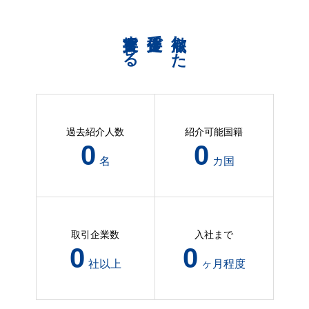
共育支援する
伴走支援で
徹底した
過去紹介人数
紹介可能国籍
11
0
名
カ国
取引企業数
入社まで
5
0
社以上
ヶ月程度