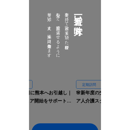
寄り添い、支え、未来に向け伴走致します。
安心して、笑顔で過ごせるように
夢を持って日本へ来て頂いた皆様が
一番近い味方
定期訪問
定期訪問
🏠入国当日に熊本へお引越し｜
🌸新年度の交流会｜イン
ルームシェア開始をサポートし
ア人介護スタッフと先輩
ました🇮🇩✨
焼肉へ行きました🍖