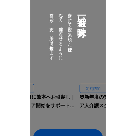
寄り添い、支え、未来に向け伴走致します。
安心して、笑顔で過ごせるように
夢を持って日本へ来て頂いた皆様が
一番近い味方
定期訪問
定期訪問
🏠入国当日に熊本へお引越し｜
🌸新年度の交流会｜イン
ルームシェア開始をサポートし
ア人介護スタッフと先輩
ました🇮🇩✨
焼肉へ行きました🍖