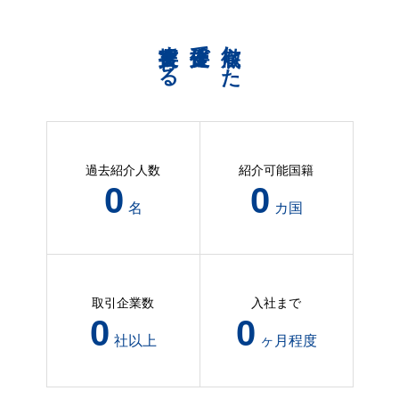
共育支援する
伴走支援で
徹底した
過去紹介人数
紹介可能国籍
98
3
名
カ国
取引企業数
入社まで
39
2
社以上
ヶ月程度