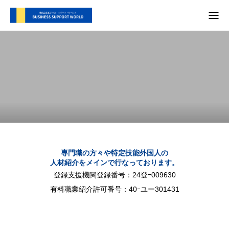
TOP
支援内容
会社概要
代表別府 メディア実績
プライバシーポリシー
専門職の方々や特定技能外国人の
人材紹介をメインで行なっております。
お問い合わせ
登録支援機関登録番号：24登ｰ009630
有料職業紹介許可番号：40ｰユー301431
支援内容
自社SNS
会社概要