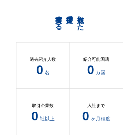
共育支援する
伴走支援で
徹底した
過去紹介人数
紹介可能国籍
98
3
名
カ国
取引企業数
入社まで
39
2
社以上
ヶ月程度