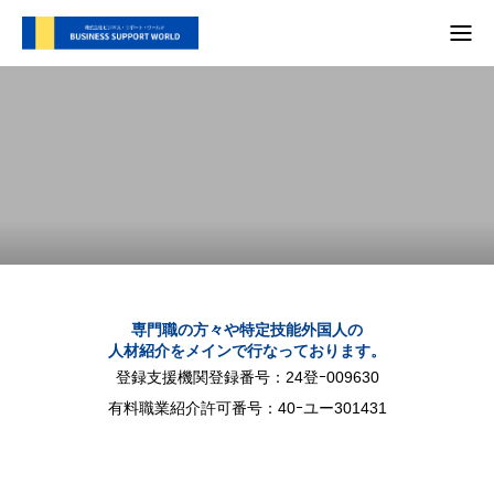
TOP
支援内容
会社概要
代表別府 メディア実績
プライバシーポリシー
専門職の方々や特定技能外国人の
人材紹介をメインで行なっております。
お問い合わせ
登録支援機関登録番号：24登ｰ009630
有料職業紹介許可番号：40ｰユー301431
支援内容
自社SNS
会社概要