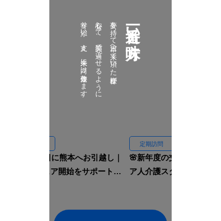
寄り添い、支え、未来に向け伴走致します。
安心して、笑顔で過ごせるように
夢を持って日本へ来て頂いた皆様が
一番近い味方
定期訪問
定期訪問
🏠入国当日に熊本へお引越し｜
🌸新年度の交流会｜イン
ルームシェア開始をサポートし
ア人介護スタッフと先輩
ました🇮🇩✨
焼肉へ行きました🍖