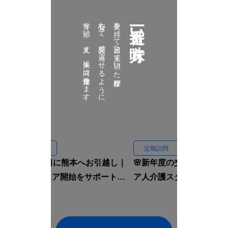
寄り添い、支え、未来に向け伴走致します。
安心して、笑顔で過ごせるように
夢を持って日本へ来て頂いた皆様が
一番近い味方
定期訪問
定期訪問
🏠入国当日に熊本へお引越し｜
🌸新年度の交流会｜イン
ルームシェア開始をサポートし
ア人介護スタッフと先輩
ました🇮🇩✨
焼肉へ行きました🍖