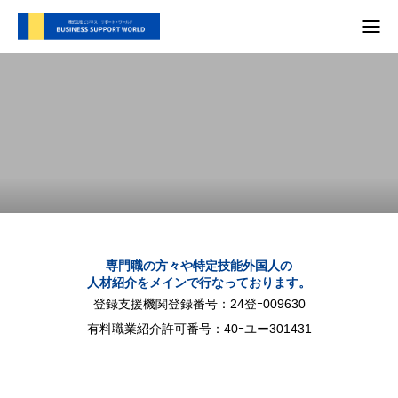
TOP
支援内容
会社概要
代表別府 メディア実績
プライバシーポリシー
専門職の方々や特定技能外国人の
人材紹介をメインで行なっております。
お問い合わせ
登録支援機関登録番号：24登ｰ009630
有料職業紹介許可番号：40ｰユー301431
支援内容
自社SNS
会社概要