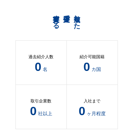
共育支援する
伴走支援で
徹底した
過去紹介人数
紹介可能国籍
11
0
名
カ国
取引企業数
入社まで
5
0
社以上
ヶ月程度