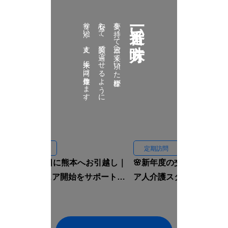
寄り添い、支え、未来に向け伴走致します。
安心して、笑顔で過ごせるように
夢を持って日本へ来て頂いた皆様が
一番近い味方
定期訪問
定期訪問
🏠入国当日に熊本へお引越し｜
🌸新年度の交流会｜イン
ルームシェア開始をサポートし
ア人介護スタッフと先輩
ました🇮🇩✨
焼肉へ行きました🍖