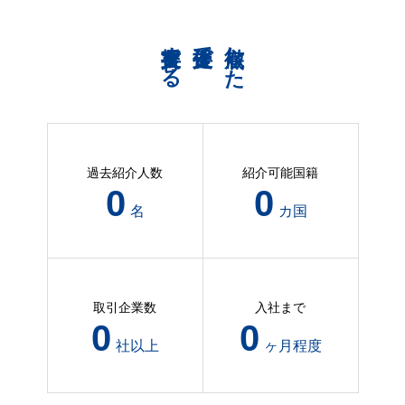
共育支援する
伴走支援で
徹底した
過去紹介人数
紹介可能国籍
68
2
名
カ国
取引企業数
入社まで
27
1
社以上
ヶ月程度