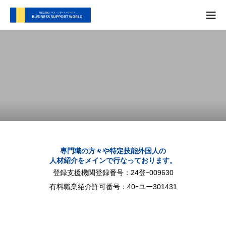
TOP
支援内容
会社概要
代表別府 メディア実績
プライバシーポリシー
専門職の方々や特定技能外国人の
人材紹介をメインで行なっております。
お問い合わせ
登録支援機関登録番号：24登ｰ009630
有料職業紹介許可番号：40ｰユー301431
支援内容
自社SNS
会社概要