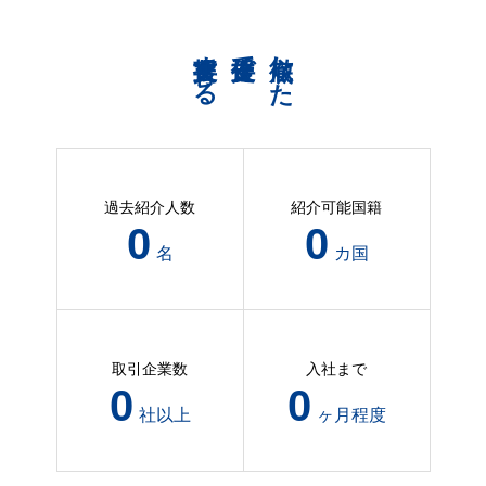
共育支援する
伴走支援で
徹底した
過去紹介人数
紹介可能国籍
101
3
名
カ国
取引企業数
入社まで
41
2
社以上
ヶ月程度