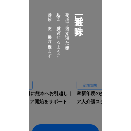
寄り添い、支え、未来に向け伴走致します。
安心して、笑顔で過ごせるように
夢を持って日本へ来て頂いた皆様が
一番近い味方
定期訪問
定期訪問
🏠入国当日に熊本へお引越し｜
🌸新年度の交流会｜イン
ルームシェア開始をサポートし
ア人介護スタッフと先輩
ました🇮🇩✨
焼肉へ行きました🍖