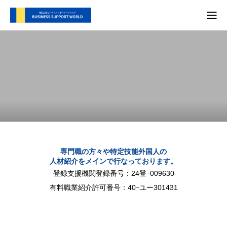
TOP
支援内容
会社概要
代表別府 メディア実績
プライバシーポリシー
専門職の方々や特定技能外国人の
人材紹介をメインで行なっております。
お問い合わせ
登録支援機関登録番号：24登ｰ009630
有料職業紹介許可番号：40ｰユー301431
支援内容
自社SNS
会社概要