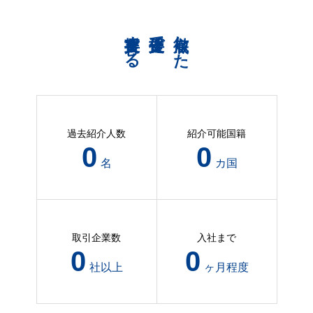
共育支援する
伴走支援で
徹底した
過去紹介人数
紹介可能国籍
94
3
名
カ国
取引企業数
入社まで
38
2
社以上
ヶ月程度