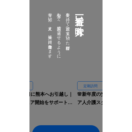
寄り添い、支え、未来に向け伴走致します。
安心して、笑顔で過ごせるように
夢を持って日本へ来て頂いた皆様が
一番近い味方
定期訪問
定期訪問
🏠入国当日に熊本へお引越し｜
🌸新年度の交流会｜イン
ルームシェア開始をサポートし
ア人介護スタッフと先輩
ました🇮🇩✨
焼肉へ行きました🍖