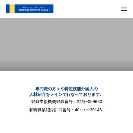
TOP
支援内容
会社概要
代表別府 メディア実績
プライバシーポリシー
専門職の方々や特定技能外国人の
人材紹介をメインで行なっております。
お問い合わせ
登録支援機関登録番号：24登ｰ009630
有料職業紹介許可番号：40ｰユー301431
支援内容
自社SNS
会社概要