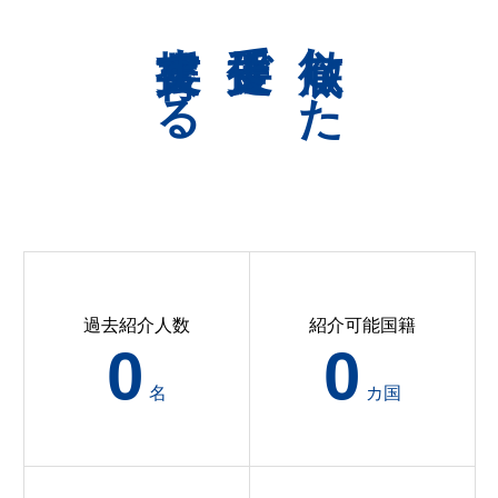
共育支援する
伴走支援で
徹底した
過去紹介人数
紹介可能国籍
0
0
名
カ国