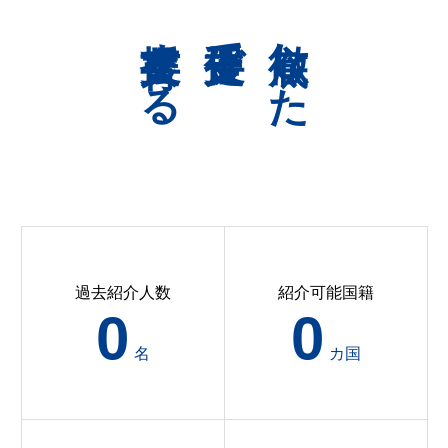
共育支援する
伴走支援で
徹底した
過去紹介人数
紹介可能国籍
0
0
名
カ国