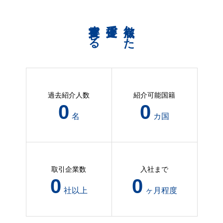
共育支援する
伴走支援で
徹底した
過去紹介人数
紹介可能国籍
109
4
名
カ国
取引企業数
入社まで
44
2
社以上
ヶ月程度