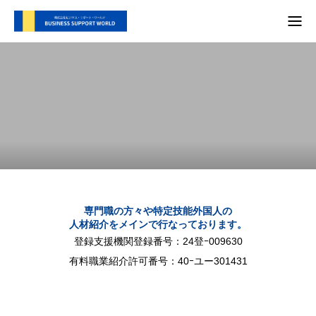
TOP
支援内容
会社概要
代表別府 メディア実績
プライバシーポリシー
専門職の方々や特定技能外国人の
人材紹介をメインで行なっております。
お問い合わせ
登録支援機関登録番号：24登ｰ009630
有料職業紹介許可番号：40ｰユー301431
支援内容
自社SNS
会社概要