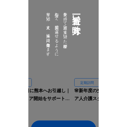
寄り添い、支え、未来に向け伴走致します。
安心して、笑顔で過ごせるように
夢を持って日本へ来て頂いた皆様が
一番近い味方
定期訪問
定期訪問
🏠入国当日に熊本へお引越し｜
🌸新年度の交流会｜イン
ルームシェア開始をサポートし
ア人介護スタッフと先輩
ました🇮🇩✨
焼肉へ行きました🍖