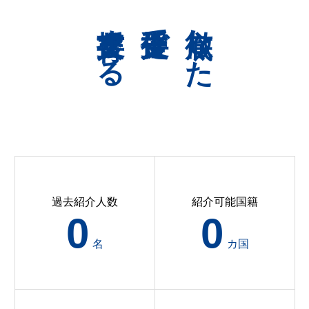
共育支援する
伴走支援で
徹底した
過去紹介人数
紹介可能国籍
0
0
名
カ国