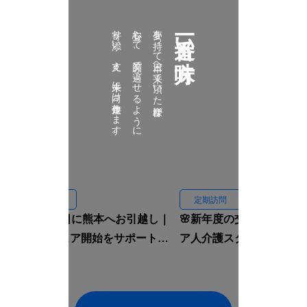
寄り添い、支え、未来に向け伴走致します。
安心して、笑顔で過ごせるように
夢を持って日本へ来て頂いた皆様が
一番近い味方
定期訪問
定期訪問
🏠入国当日に熊本へお引越し｜
🌸新年度の交流会｜イン
ルームシェア開始をサポートし
ア人介護スタッフと先輩
ました🇮🇩✨
焼肉へ行きました🍖