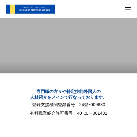
TOP
支援内容
会社概要
代表別府 メディア実績
プライバシーポリシー
専門職の方々や特定技能外国人の
人材紹介をメインで行なっております。
お問い合わせ
登録支援機関登録番号：24登ｰ009630
有料職業紹介許可番号：40ｰユー301431
支援内容
自社SNS
会社概要