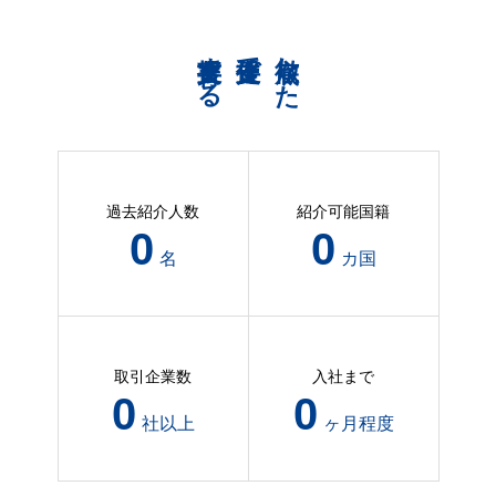
共育支援する
伴走支援で
徹底した
過去紹介人数
紹介可能国籍
8
0
名
カ国
取引企業数
入社まで
3
0
社以上
ヶ月程度