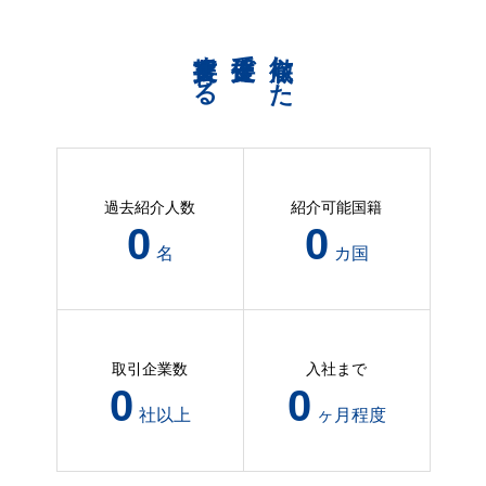
共育支援する
伴走支援で
徹底した
過去紹介人数
紹介可能国籍
116
4
名
カ国
取引企業数
入社まで
47
3
社以上
ヶ月程度