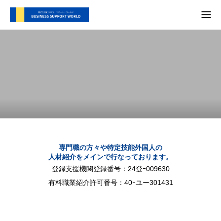
TOP
支援内容
会社概要
代表別府 メディア実績
プライバシーポリシー
専門職の方々や特定技能外国人の
人材紹介をメインで行なっております。
お問い合わせ
登録支援機関登録番号：24登ｰ009630
有料職業紹介許可番号：40ｰユー301431
支援内容
自社SNS
会社概要