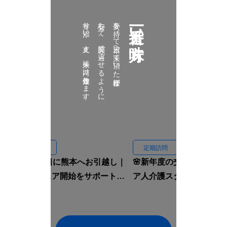
寄り添い、支え、未来に向け伴走致します。
安心して、笑顔で過ごせるように
夢を持って日本へ来て頂いた皆様が
一番近い味方
定期訪問
定期訪問
🏠入国当日に熊本へお引越し｜
🌸新年度の交流会｜イン
ルームシェア開始をサポートし
ア人介護スタッフと先輩
ました🇮🇩✨
焼肉へ行きました🍖